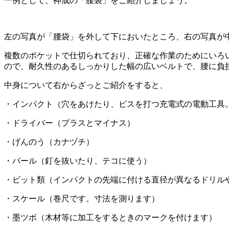
一例として、神成の「腰袋」をご紹介しましょう。
左の写真が「腰袋」を外して下においたところ、右の写真が
複数のポケットで仕切られており、正確な作業のためにいろ
ので、耐久性のあるしっかりした幅の広いベルトで、腰に負
中身について右からざっとご紹介をすると、
・インパクト（穴をあけたり、ビスを打つ充電式の電動工具
・ドライバー（プラスとマイナス）
・げんのう（カナヅチ）
・バール（釘を抜いたり、テコに使う）
・ビット類（インパクトの先端に付ける直径が異なるドリル
・スケール（巻尺です。寸法を測ります）
・墨ツボ（木材等に加工をするときのマークを付けます）