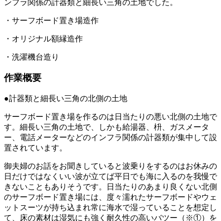
ンフラ関係の計器類と細長い三角の土地でした。
・サーフボード置き場造作
・オリジナル額縁造作
・洗濯機台造り
作業概要
●計器類と細長い三角の北側の土地
サーフボード置き場を作るのは日当たりの悪い北側の土地で
す。細長い三角の土地で、しかも給湯器、枡、ガスメータ
ー、電話メーターなどのインフラ関係の計器類が集中して設
置されています。
御夫婦のお話をお聞きしていると波乗りをするのはお休みの
日だけではなくいい波が立てば平日でも海に入るのを我慢で
きないこともありそうです。日当たりのあまり良くない北側
のサーフボード置き場には、度々濡れたサーフボードやウェ
ットスーツが持ち込まれ常に海水で湿っていることを想定し
て、床の素材は湿気にも強く耐久性の高いバツー（※①）を