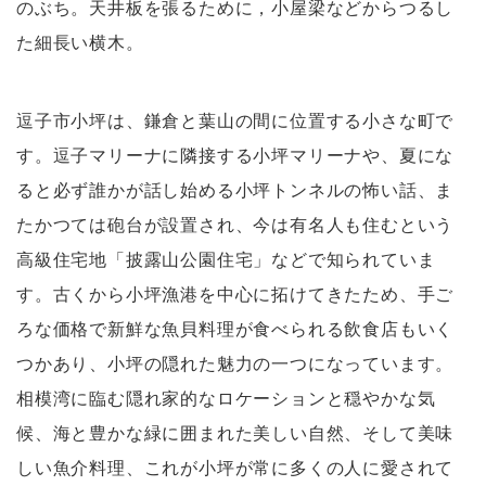
のぶち。天井板を張るために，小屋梁などからつるし
た細長い横木。
逗子市小坪は、鎌倉と葉山の間に位置する小さな町で
す。逗子マリーナに隣接する小坪マリーナや、夏にな
ると必ず誰かが話し始める小坪トンネルの怖い話、ま
たかつては砲台が設置され、今は有名人も住むという
高級住宅地「披露山公園住宅」などで知られていま
す。古くから小坪漁港を中心に拓けてきたため、手ご
ろな価格で新鮮な魚貝料理が食べられる飲食店もいく
つかあり、小坪の隠れた魅力の一つになっています。
相模湾に臨む隠れ家的なロケーションと穏やかな気
候、海と豊かな緑に囲まれた美しい自然、そして美味
しい魚介料理、これが小坪が常に多くの人に愛されて