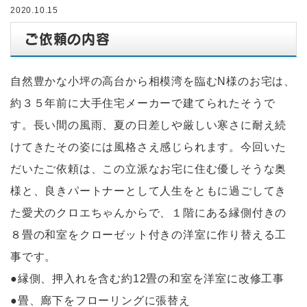
2020.10.15
ご依頼の内容
自然豊かな小坪の高台から相模湾を臨むN様のお宅は、
約３５年前に大手住宅メーカーで建てられたそうで
す。長い間の風雨、夏の日差しや厳しい寒さに耐え続
けてきたその姿には風格さえ感じられます。今回いた
だいたご依頼は、この立派なお宅に住む優しそうな奥
様と、良きパートナーとして人生をともに過ごしてき
た愛犬のクロエちゃんからで、１階にある縁側付きの
８畳の和室をクローゼット付きの洋室に作り替える工
事です。
●縁側、押入れを含む約12畳の和室を洋室に改修工事
●畳、廊下をフローリングに張替え