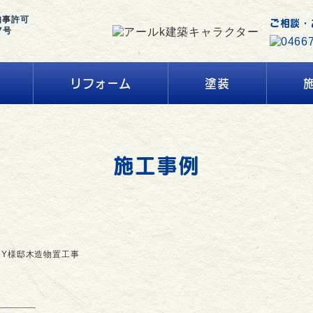
知事許可
ご相談・
7号
リフォーム
塗装
施工事例
沼Y様邸木造物置工事