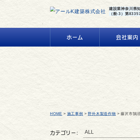
建設業神奈川県
（般-3）第8335
ホーム
会社案内
HOME
>
施工事例
>
野外木製造作物
>
藤沢市鵠
カテゴリー: